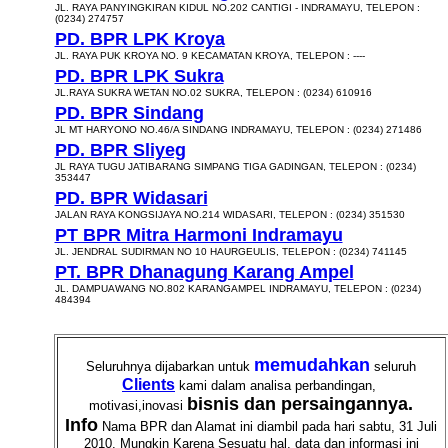
JL. RAYA PANYINGKIRAN KIDUL NO.202 CANTIGI - INDRAMAYU, TELEPON :
(0234) 274757
PD. BPR LPK Kroya
JL. RAYA PUK KROYA NO. 9 KECAMATAN KROYA, TELEPON : ----
PD. BPR LPK Sukra
JL.RAYA SUKRA WETAN NO.02 SUKRA, TELEPON : (0234) 610916
PD. BPR Sindang
JL MT HARYONO NO.46/A SINDANG INDRAMAYU, TELEPON : (0234) 271486
PD. BPR Sliyeg
JL RAYA TUGU JATIBARANG SIMPANG TIGA GADINGAN, TELEPON : (0234)
353447
PD. BPR Widasari
JALAN RAYA KONGSIJAYA NO.214 WIDASARI, TELEPON : (0234) 351530
PT BPR Mitra Harmoni Indramayu
JL. JENDRAL SUDIRMAN NO 10 HAURGEULIS, TELEPON : (0234) 741145
PT. BPR Dhanagung Karang Ampel
JL. DAMPUAWANG NO.802 KARANGAMPEL INDRAMAYU, TELEPON : (0234)
484394
memudahkan
Seluruhnya dijabarkan untuk
seluruh
Clients
kami dalam analisa perbandingan,
bisnis dan persaingannya.
motivasi,inovasi
Info
Nama BPR dan Alamat ini diambil pada hari sabtu, 31 Juli
2010. Mungkin Karena Sesuatu hal, data dan informasi ini