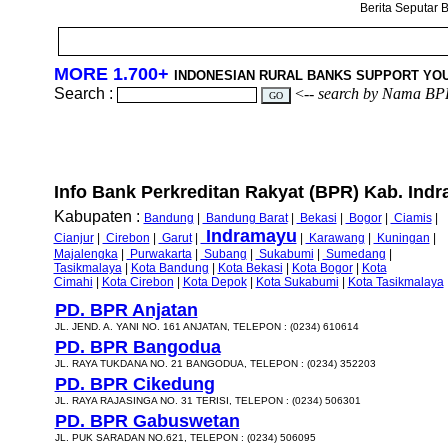
Berita Seputar B
MORE 1.700+
INDONESIAN RURAL BANKS SUPPORT YO
Search :
<--
search by Nama BP
Info Bank Perkreditan Rakyat (BPR) Kab. Indr
Kabupaten :
Bandung
|
Bandung Barat
|
Bekasi
|
Bogor
|
Ciamis
|
Indramayu
Cianjur
|
Cirebon
|
Garut
|
|
Karawang
|
Kuningan
|
Majalengka
|
Purwakarta
|
Subang
|
Sukabumi
|
Sumedang
|
Tasikmalaya
|
Kota Bandung
|
Kota Bekasi
|
Kota Bogor
|
Kota
Cimahi
|
Kota Cirebon
|
Kota Depok
|
Kota Sukabumi
|
Kota Tasikmalaya
PD. BPR Anjatan
JL. JEND. A. YANI NO. 161 ANJATAN, TELEPON : (0234) 610614
PD. BPR Bangodua
JL. RAYA TUKDANA NO. 21 BANGODUA, TELEPON : (0234) 352203
PD. BPR Cikedung
JL. RAYA RAJASINGA NO. 31 TERISI, TELEPON : (0234) 506301
PD. BPR Gabuswetan
JL. PUK SARADAN NO.621, TELEPON : (0234) 506095