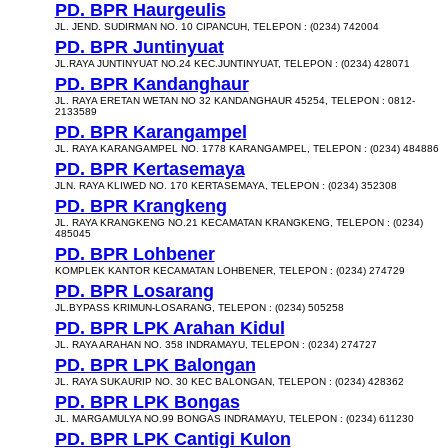
PD. BPR Haurgeulis
JL. JEND. SUDIRMAN NO. 10 CIPANCUH, TELEPON : (0234) 742004
PD. BPR Juntinyuat
JL.RAYA JUNTINYUAT NO.24 KEC.JUNTINYUAT, TELEPON : (0234) 428071
PD. BPR Kandanghaur
JL. RAYA ERETAN WETAN NO 32 KANDANGHAUR 45254, TELEPON : 0812-
2133589
PD. BPR Karangampel
JL. RAYA KARANGAMPEL NO. 1778 KARANGAMPEL, TELEPON : (0234) 484886
PD. BPR Kertasemaya
JLN. RAYA KLIWED NO. 170 KERTASEMAYA, TELEPON : (0234) 352308
PD. BPR Krangkeng
JL. RAYA KRANGKENG NO.21 KECAMATAN KRANGKENG, TELEPON : (0234)
485045
PD. BPR Lohbener
KOMPLEK KANTOR KECAMATAN LOHBENER, TELEPON : (0234) 274729
PD. BPR Losarang
JL.BYPASS KRIMUN-LOSARANG, TELEPON : (0234) 505258
PD. BPR LPK Arahan Kidul
JL. RAYA ARAHAN NO. 358 INDRAMAYU, TELEPON : (0234) 274727
PD. BPR LPK Balongan
JL. RAYA SUKAURIP NO. 30 KEC BALONGAN, TELEPON : (0234) 428362
PD. BPR LPK Bongas
JL. MARGAMULYA NO.99 BONGAS INDRAMAYU, TELEPON : (0234) 611230
PD. BPR LPK Cantigi Kulon