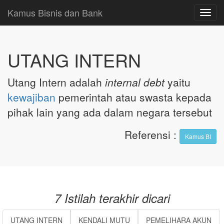
Kamus Bisnis dan Bank
Toggl
navig
UTANG INTERN
Utang Intern adalah
internal debt
yaitu
kewajiban
pemerintah atau swasta kepada
pihak lain yang ada dalam negara tersebut
Referensi
:
Kamus BI
7 Istilah terakhir dicari
UTANG INTERN
KENDALI MUTU
PEMELIHARA AKUN