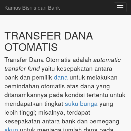
Kamus Bisnis dan Bank
Toggl
navig
TRANSFER DANA
OTOMATIS
Transfer Dana Otomatis adalah
automatic
transfer fund
yaitu kesepakatan antara
bank dan pemilik
dana
untuk melakukan
pemindahan otomatis atas dana yang
ditanamkannya pada kondisi tertentu untuk
mendapatkan tingkat
suku bunga
yang
lebih tinggi; misalnya, terdapat
kesepakatan antara bank dan pemegang
akun
untuk menjaga jumlah dana pada