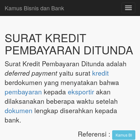
Kamus Bisnis dan Bank
Toggl
navig
SURAT KREDIT
PEMBAYARAN DITUNDA
Surat Kredit Pembayaran Ditunda adalah
deferred payment
yaitu surat
kredit
berdokumen yang menyatakan bahwa
pembayaran
kepada
eksportir
akan
dilaksanakan beberapa waktu setelah
dokumen
lengkap diserahkan kepada
bank.
Referensi
:
Kamus BI