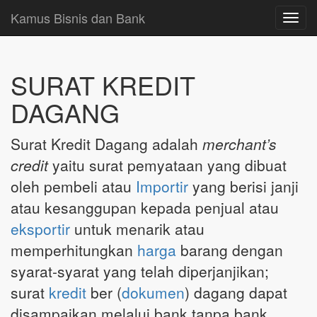
Kamus Bisnis dan Bank
Toggl
navig
SURAT KREDIT
DAGANG
Surat Kredit Dagang adalah
merchant’s
credit
yaitu surat pemyataan yang dibuat
oleh pembeli atau
Importir
yang berisi janji
atau kesanggupan kepada penjual atau
eksportir
untuk menarik atau
memperhitungkan
harga
barang dengan
syarat-syarat yang telah diperjanjikan;
surat
kredit
ber (
dokumen
) dagang dapat
disampaikan melalui bank tanpa bank