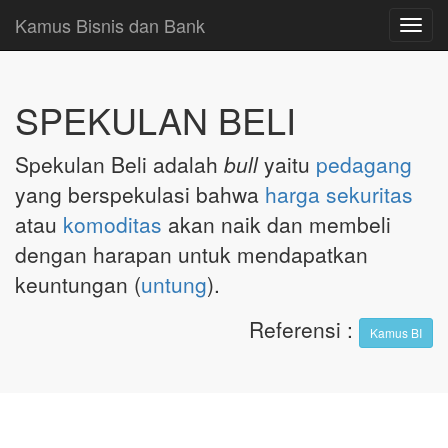
Kamus Bisnis dan Bank
Toggl
navig
SPEKULAN BELI
Spekulan Beli adalah
bull
yaitu
pedagang
yang berspekulasi bahwa
harga
sekuritas
atau
komoditas
akan naik dan membeli
dengan harapan untuk mendapatkan
keuntungan (
untung
).
Referensi
:
Kamus BI