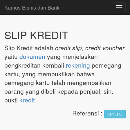
Kamus Bisnis dan Bank
Toggl
navig
SLIP KREDIT
Slip Kredit adalah
credit slip; credit voucher
yaitu
dokumen
yang menjelaskan
pengkreditan kembali
rekening
pemegang
kartu, yang membuktikan bahwa
pemegang kartu telah mengembalikan
barang yang dibeli kepada penjual; sin.
bukti
kredit
Referensi
:
Kamus BI