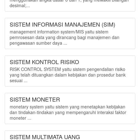
desimal;...
SISTEM INFORMASI MANAJEMEN (SIM)
management information system/MIS yaitu sistem
pemrosesan data yang dirancang bagi manajemen dan
pengawasan sumber daya ...
SISTEM KONTROL RISIKO
RISK CONTROL SYSTEM yaitu sistem pengendalian risiko
yang telah dituangkan dalam kebijakan dan prosedur bank
sesuai ...
SISTEM MONETER
monetary system yaitu sistem yang menetapkan kebijakan
dan tindakan-tindakan yang mempengaruhi interaksi faktor
moneter ...
SISTEM MULTIMATA UANG