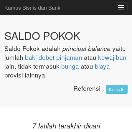
Kamus Bisnis dan Bank
Toggl
navig
SALDO POKOK
Saldo Pokok adalah
principal balance
yaitu
jumlah
baki debet
pinjaman
atau
kewajiban
lain, tidak termasuk
bunga
atau
biaya
provisi lainnya.
Referensi
:
Kamus BI
7 Istilah terakhir dicari