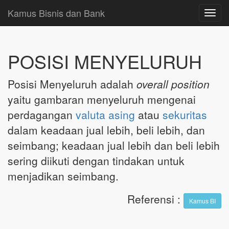
Kamus Bisnis dan Bank
Toggl
navig
POSISI MENYELURUH
Posisi Menyeluruh adalah
overall position
yaitu gambaran menyeluruh mengenai
perdagangan
valuta asing
atau
sekuritas
dalam keadaan jual lebih, beli lebih, dan
seimbang; keadaan jual lebih dan beli lebih
sering diikuti dengan tindakan untuk
menjadikan seimbang.
Referensi
:
Kamus BI