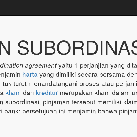
N SUBORDINA
dination agreement
yaitu 1 perjanjian yang dit
menjamin
harta
yang dimiliki secara bersama d
ntuk turut menandatangani proses atau perjanji
wa
klaim
dari
kreditur
merupakan klaim dalam uru
an subordinasi, pinjaman tersebut memiliki kla
i bank; persetujuan ini menjamin bahwa pinjam