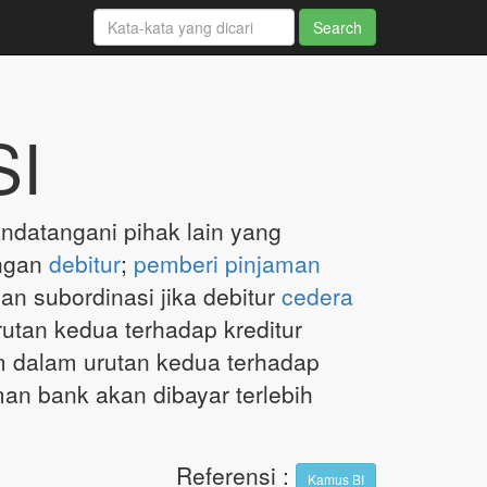
SI
andatangani pihak lain yang
engan
debitur
;
pemberi pinjaman
an subordinasi jika debitur
cedera
tan kedua terhadap kreditur
im dalam urutan kedua terhadap
an bank akan dibayar terlebih
Referensi
:
Kamus BI