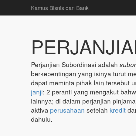
Kamus Bisnis dan Bank
PERJANJIA
Perjanjian Subordinasi adalah
subor
berkepentingan yang isinya turut 
dapat meminta pihak lain tersebut u
janji
; 2 peranti yang mengakut bah
lainnya; di dalam perjanjian pinjam
aktiva
perusahaan
setelah
kredit
dar
dahulu.