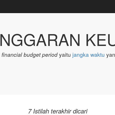
ANGGARAN KE
h
financial budget period
yaitu
jangka waktu
yan
7 Istilah terakhir dicari