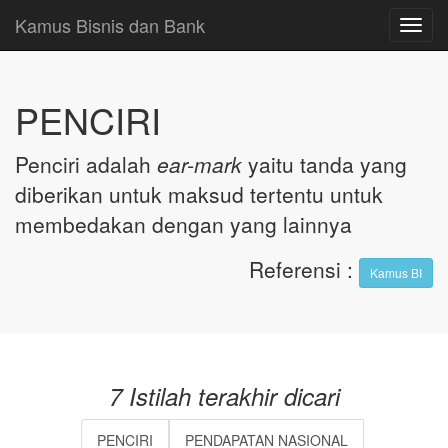
Kamus Bisnis dan Bank
Toggl
navig
PENCIRI
Penciri adalah
ear-mark
yaitu tanda yang
diberikan untuk maksud tertentu untuk
membedakan dengan yang lainnya
Referensi
:
Kamus BI
7 Istilah terakhir dicari
PENCIRI
PENDAPATAN NASIONAL