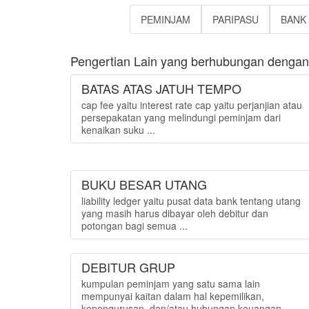
PEMINJAM
PARIPASU
BANK
Pengertian Lain yang berhubungan dengan
BATAS ATAS JATUH TEMPO
cap fee yaitu interest rate cap yaitu perjanjian atau
persepakatan yang melindungi peminjam dari
kenaikan suku ...
BUKU BESAR UTANG
liability ledger yaitu pusat data bank tentang utang
yang masih harus dibayar oleh debitur dan
potongan bagi semua ...
DEBITUR GRUP
kumpulan peminjam yang satu sama lain
mempunyai kaitan dalam hal kepemilikan,
kepengurusan, dan/atau hubungan keuangan....