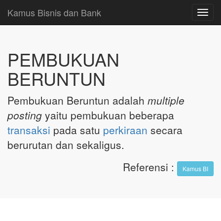
Kamus Bisnis dan Bank
Toggl
navig
PEMBUKUAN
BERUNTUN
Pembukuan Beruntun adalah
multiple
posting
yaitu pembukuan beberapa
transaksi
pada satu
perkiraan
secara
berurutan dan sekaligus.
Referensi
:
Kamus BI