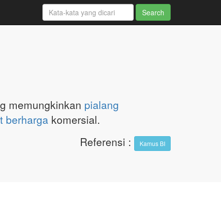
g memungkinkan
pialang
t berharga
komersial.
Referensi
:
Kamus BI