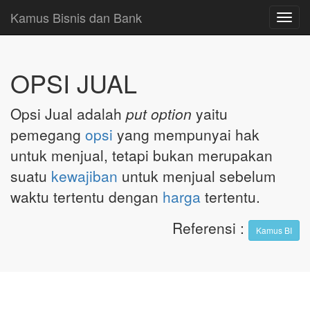
Kamus Bisnis dan Bank
Toggl
navig
OPSI JUAL
Opsi Jual adalah
put option
yaitu
pemegang
opsi
yang mempunyai hak
untuk menjual, tetapi bukan merupakan
suatu
kewajiban
untuk menjual sebelum
waktu tertentu dengan
harga
tertentu.
Referensi
:
Kamus BI