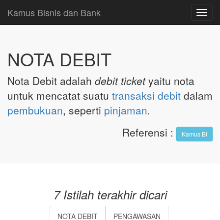
Kamus Bisnis dan Bank
Toggl
navig
NOTA DEBIT
Nota Debit adalah
debit ticket
yaitu nota
untuk mencatat suatu
transaksi
debit
dalam
pembukuan
, seperti
pinjaman
.
Referensi
:
Kamus BI
7 Istilah terakhir dicari
NOTA DEBIT
PENGAWASAN