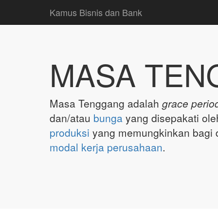
Kamus Bisnis dan Bank
MASA TEN
Masa Tenggang adalah
grace perio
dan/atau
bunga
yang disepakati ole
produksi
yang memungkinkan bagi d
modal kerja
perusahaan
.