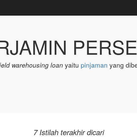
RJAMIN PERS
field warehousing loan
yaitu
pinjaman
yang dib
7 Istilah terakhir dicari