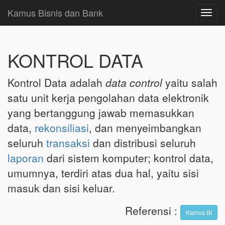
Kamus Bisnis dan Bank
Toggl
navig
KONTROL DATA
Kontrol Data adalah
data control
yaitu salah
satu unit kerja pengolahan data elektronik
yang bertanggung jawab memasukkan
data,
rekonsiliasi
, dan menyeimbangkan
seluruh
transaksi
dan distribusi seluruh
laporan
dari sistem komputer; kontrol data,
umumnya, terdiri atas dua hal, yaitu sisi
masuk dan sisi keluar.
Referensi
:
Kamus BI