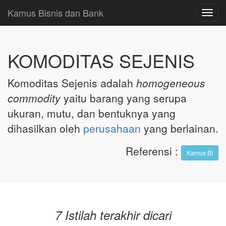
Kamus Bisnis dan Bank
Toggl
navig
KOMODITAS SEJENIS
Komoditas Sejenis adalah
homogeneous
commodity
yaitu barang yang serupa
ukuran, mutu, dan bentuknya yang
dihasilkan oleh
perusahaan
yang berlainan.
Referensi
:
Kamus BI
7 Istilah terakhir dicari