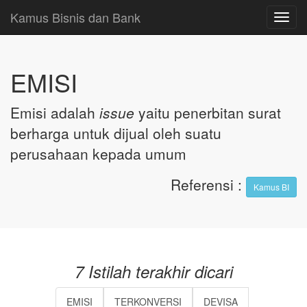
Kamus Bisnis dan Bank
Toggl
navig
EMISI
Emisi adalah
issue
yaitu penerbitan surat
berharga untuk dijual oleh suatu
perusahaan kepada umum
Referensi
:
Kamus BI
7 Istilah terakhir dicari
EMISI
TERKONVERSI
DEVISA