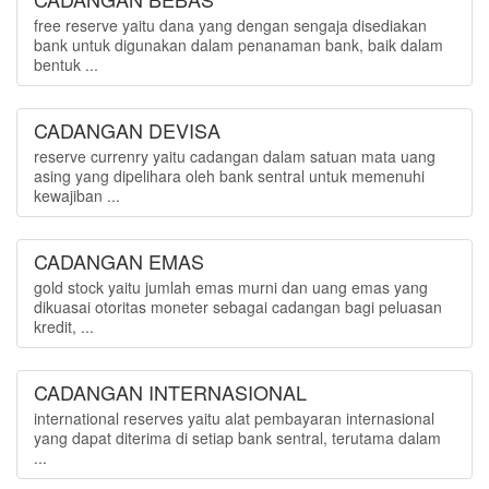
free reserve yaitu dana yang dengan sengaja disediakan
bank untuk digunakan dalam penanaman bank, baik dalam
bentuk ...
CADANGAN DEVISA
reserve currenry yaitu cadangan dalam satuan mata uang
asing yang dipelihara oleh bank sentral untuk memenuhi
kewajiban ...
CADANGAN EMAS
gold stock yaitu jumlah emas murni dan uang emas yang
dikuasai otoritas moneter sebagai cadangan bagi peluasan
kredit, ...
CADANGAN INTERNASIONAL
international reserves yaitu alat pembayaran internasional
yang dapat diterima di setiap bank sentral, terutama dalam
...