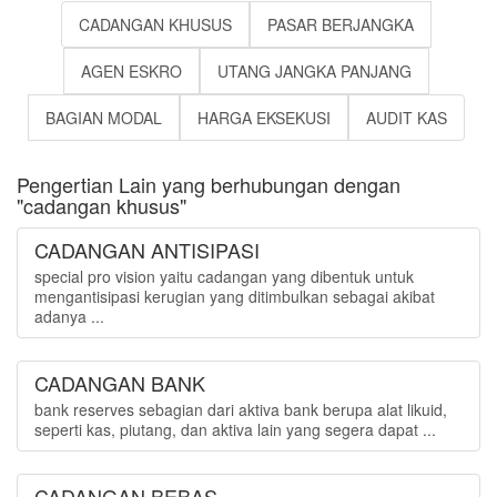
CADANGAN KHUSUS
PASAR BERJANGKA
AGEN ESKRO
UTANG JANGKA PANJANG
BAGIAN MODAL
HARGA EKSEKUSI
AUDIT KAS
Pengertian Lain yang berhubungan dengan
"cadangan khusus"
CADANGAN ANTISIPASI
special pro vision yaitu cadangan yang dibentuk untuk
mengantisipasi kerugian yang ditimbulkan sebagai akibat
adanya ...
CADANGAN BANK
bank reserves sebagian dari aktiva bank berupa alat likuid,
seperti kas, piutang, dan aktiva lain yang segera dapat ...
CADANGAN BEBAS