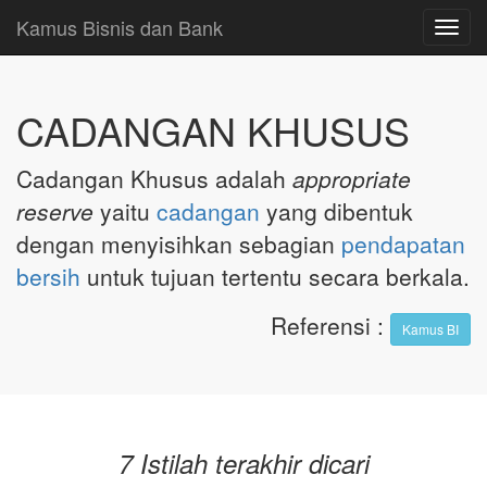
Kamus Bisnis dan Bank
Toggl
navig
CADANGAN KHUSUS
Cadangan Khusus adalah
appropriate
reserve
yaitu
cadangan
yang dibentuk
dengan menyisihkan sebagian
pendapatan
bersih
untuk tujuan tertentu secara berkala.
Referensi
:
Kamus BI
7 Istilah terakhir dicari