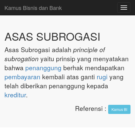
Kamus Bisnis dan Bank
Toggl
navig
ASAS SUBROGASI
Asas Subrogasi adalah
principle of
subrogation
yaitu prinsip yang menyatakan
bahwa
penanggung
berhak mendapatkan
pembayaran
kembali atas ganti
rugi
yang
telah diberikan penanggung kepada
kreditur
.
Referensi
:
Kamus BI