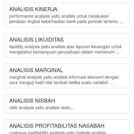
ANALISIS KINERJA
performance analysis yaitu analisis untuk melakukan
penilaian tingkat keberhasilan bank pada periode tertentu ...
ANALISIS LIKUIDITAS
liquidity analysis yaitu analisis atas laporan keuangan untuk
mengetahui kemampuan perusahaan dalam memenuhi ...
ANALISIS MARGINAL
marginal analysis yaitu analisis informasi ekonomi dengan
cara menguji hasil nilai tambah ketika suatu variabel ...
ANALISIS NISBAH
ratio analysis yaitu analisis rasio...
ANALISIS PROFITABILITAS NASABAH
customer profitability analysis yaitu metode analisis