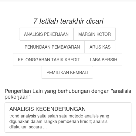
7 Istilah terakhir dicari
ANALISIS PEKERJAAN
MARGIN KOTOR
PENUNDAAN PEMBAYARAN
ARUS KAS
KELONGGARAN TARIK KREDIT
LABA BERSIH
PEMILIKAN KEMBALI
Pengertian Lain yang berhubungan dengan "analisis
pekerjaan"
ANALISIS KECENDERUNGAN
trend analysis yaitu salah satu metode analisis yang
digunakan dalam rangka pemberian kredit; analisis
dilakukan secara ...