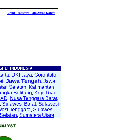
Cloud Transmisi Data Antar Kantor
Daya Saing Kolektor
Pengendalian Internal
I DI INDONESIA
arta
,
DKI Jaya
,
Gorontalo
,
Jawa Tengah
at
,
,
Jawa
tan Selatan
,
Kalimantan
angka Belitung
,
Kep. Riau
,
NAD
,
Nusa Tenggara Barat
,
,
Sulawesi Barat
,
Sulawesi
wesi Tenggara
,
Sulawesi
Selatan
,
Sumatera Utara
,