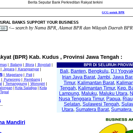
Berita Seputar Bank Perkreditan Rakyat terkini
GCG untuk BPR
RURAL BANKS SUPPORT YOUR BUSINESS
<--
search by Nama BPR, Alamat BPR dan Wilayah Daerah BPR
akyat (BPR) Kab. Kudus , Provinsi Jawa Tengah :
mas
|
Batang
|
Blora
|
Boyolali
|
BPR DI SELURUH PROVINS
|
Jepara
|
Karanganyar
|
Bali
,
Banten
,
Bengkulu
,
D.I Yogyak
s
|
Magelang
|
Pati
|
Irian Jaya Barat
,
Jambi
,
Jawa Bar
a
|
Purworejo
|
Rembang
|
Timur
,
Kalimantan Barat
,
Kaliman
l
|
Temanggung
|
Wonogiri
|
Tengah
,
Kalimantan Timur
,
Kep. B
alongan
|
Kota Salatiga
|
Kota
 Tegal
Lampung
,
Maluku
,
Maluku Utara
,
Nusa Tenggara Timur
,
Papua
,
Riau
s
Selatan
,
Sulawesi Tengah
,
Sula
--
Utara
,
Sumatera Barat
,
Sumatera 
a Mandiri