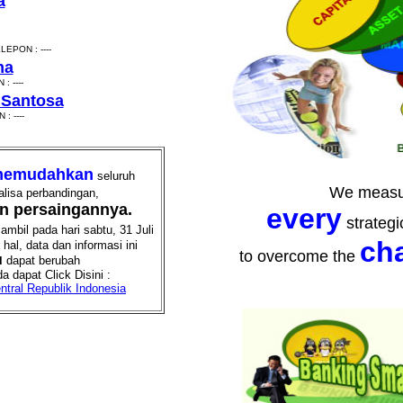
a
EPON : ----
ma
 ----
 Santosa
 ----
emudahkan
seluruh
We measu
alisa perbandingan,
an persaingannya.
every
strategi
mbil pada hari sabtu, 31 Juli
ch
al, data dan informasi ini
to overcome the
u
dapat berubah
a dapat Click Disini :
tral Republik Indonesia