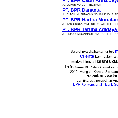
PT. BPR Catur Artha Jay
JL. JOHAR NO. 107, TELEPON : ----
PT. BPR Dananta
JL. R.AGIL KUSUMADYA NO.101 KUDUS, TEL
PT. BPR Hartha Muriata
JL. TANJUNGKARANG NO.02 JATI, TELEPON :
PT. BPR Taruna Adidaya
JL. HOS COKROAMINOTO NO. 8B, TELEPON :
m
Seluruhnya dijabarkan untuk
Clients
kami dalam an
bisnis d
motivasi,inovasi
Info
Nama BPR dan Alamat ini dia
2010. Mungkin Karena Sesuatu h
sewaktu - wakt
dan jika ada perubahan And
BPR Konvensional - Bank Sen