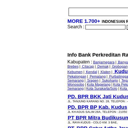
MORE 1.700+
INDONESIAN 
Search :
Info Bank Perkreditan R
Kabupaten :
Banjarnegara
|
Banyu
Brebes
|
Cilacap
|
Demak
|
Grobogan
Kudu
Kebumen
|
Kendal
|
Klaten
|
Pekalongan
|
Pemalang
|
Purbalingg
Semarang
|
Sragen
|
Sukoharjo
|
Tega
Wonosobo
|
Kota Magelang
|
Kota Pek
Semarang
|
Kota Surakarta/Solo
|
Kota
PD. BPR BKK Jati Kudu
JL. TANJUNG KARANG NO. 28, TELEPON : --
PD. BPR BP Kab. Kudus
JL KH AGUS SALIM 28A, TELEPON : 21050
PT BPR Mitra Budikusum
JL. RAYA KUDUS - COLO KM. 3 BAE,