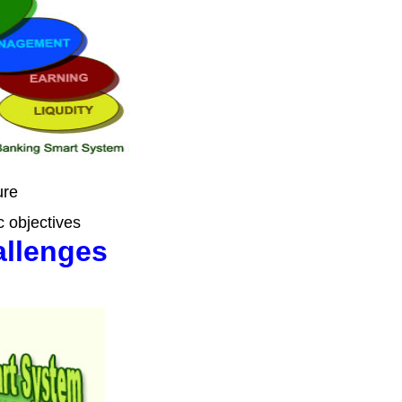
re
c objectives
allenges