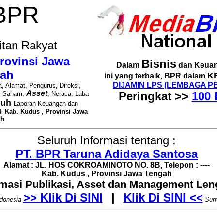
 BPR
itan Rakyat
rovinsi Jawa
Bisnis
Dalam
dan Keuan
ah
K
ini yang terbaik, BPR dalam
DIJAMIN LPS (LEMBAGA P
, Alamat, Pengurus, Direksi,
Asset
Peringkat >>
100 
g Saham,
, Neraca, Laba
ruh
Laporan Keuangan dan
di
Kab. Kudus , Provinsi Jawa
ah
Seluruh Informasi tentang :
PT. BPR Taruna Adidaya Santosa
Alamat : JL. HOS COKROAMINOTO NO. 8B, Telepon : ----
Kab. Kudus , Provinsi Jawa Tengah
rmasi Publikasi, Asset dan Management Le
>> Klik Di SINI
|
Klik Di SINI <<
donesia
Sum