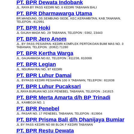
PT. BPR Dewata Indobank
JL. RAYA BY PASS KEDIRI NO. 6 KEDIRI TABANAN BALI
PT. BPR Dharmawarga Utama
BR.MANDUNG, DS.SEMBUNG GEDE, KEC.KERAMBITAN, KAB.TANANAN,
TELEPON : 812991
PT. BPR Hoki
JL GAJAH MADA NO. 29 TABANAN, TELEPON : 0362, 23443
PT. BPR Jero Anom
JL. BY PASS PESIAPAN- KEDIRI KOMPLEK PERTOKOAN BUMI MAS NO. 3
TABANAN, TELEPON : (0362) 71280
PT. BPR Kertha Warga
JL. GAJAHMADA NO.62, TELEPON : 811236, 810068
PT. BPR Legian
JL. NGURAH RAI NO. 97 KEDIRI
PT. BPR Luhur Damai
JL. BYPASS KEDIRI PESIAPAN 100 X TABANAN, TELEPON : 811638
PT. BPR Luhur Pucaksari
JL.RAYA BURUAN NO.10X PENEBEL TABANAN, TELEPON : 241815
PT. BPR Merta Amarta d/h BP Trinadi
JL. KAMBOJA NO. 1
PT. BPR Penebel
JL. PASAR NO. 17 PENEBEL TABANAN, TELEPON : 813904
PT. BPR Prisma Bali d/h Dhanijaya Bumiar
JL BY PASS KEDIRI NO 88 BLOK F KEDIRI TABANAN
PT. BPR Restu Dewata