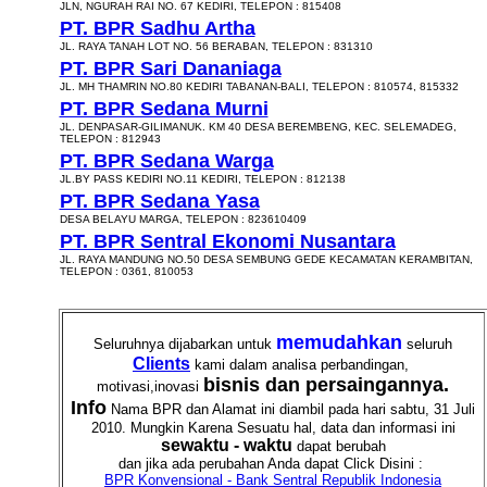
JLN, NGURAH RAI NO. 67 KEDIRI, TELEPON : 815408
PT. BPR Sadhu Artha
JL. RAYA TANAH LOT NO. 56 BERABAN, TELEPON : 831310
PT. BPR Sari Dananiaga
JL. MH THAMRIN NO.80 KEDIRI TABANAN-BALI, TELEPON : 810574, 815332
PT. BPR Sedana Murni
JL. DENPASAR-GILIMANUK. KM 40 DESA BEREMBENG, KEC. SELEMADEG,
TELEPON : 812943
PT. BPR Sedana Warga
JL.BY PASS KEDIRI NO.11 KEDIRI, TELEPON : 812138
PT. BPR Sedana Yasa
DESA BELAYU MARGA, TELEPON : 823610409
PT. BPR Sentral Ekonomi Nusantara
JL. RAYA MANDUNG NO.50 DESA SEMBUNG GEDE KECAMATAN KERAMBITAN,
TELEPON : 0361, 810053
memudahkan
Seluruhnya dijabarkan untuk
seluruh
Clients
kami dalam analisa perbandingan,
bisnis dan persaingannya.
motivasi,inovasi
Info
Nama BPR dan Alamat ini diambil pada hari sabtu, 31 Juli
2010. Mungkin Karena Sesuatu hal, data dan informasi ini
sewaktu - waktu
dapat berubah
dan jika ada perubahan Anda dapat Click Disini :
BPR Konvensional - Bank Sentral Republik Indonesia