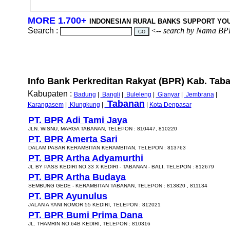
MORE 1.700+
INDONESIAN RURAL BANKS SUPPORT YO
Search :
<--
search by Nama BP
Info Bank Perkreditan Rakyat (BPR) Kab. Taban
Kabupaten :
Badung
|
Bangli
|
Buleleng
|
Gianyar
|
Jembrana
|
Tabanan
Karangasem
|
Klungkung
|
|
Kota Denpasar
PT. BPR Adi Tami Jaya
JLN. WISNU, MARGA TABANAN, TELEPON : 810447, 810220
PT. BPR Amerta Sari
DALAM PASAR KERAMBITAN KERAMBITAN, TELEPON : 813763
PT. BPR Artha Adyamurthi
JL BY PASS KEDIRI NO.33 X KEDIRI - TABANAN - BALI, TELEPON : 812679
PT. BPR Artha Budaya
SEMBUNG GEDE - KERAMBITAN TABANAN, TELEPON : 813820 , 811134
PT. BPR Ayunulus
JALAN A YANI NOMOR 55 KEDIRI, TELEPON : 812021
PT. BPR Bumi Prima Dana
JL. THAMRIN NO.64B KEDIRI, TELEPON : 810316