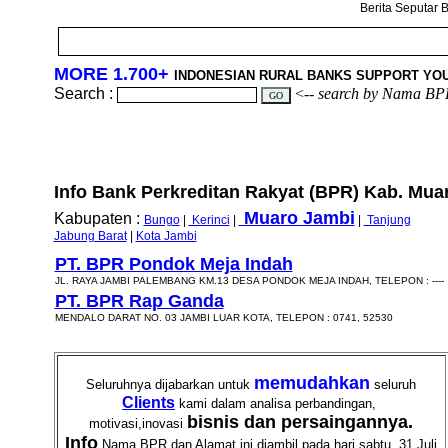
Berita Seputar B
MORE 1.700+
INDONESIAN RURAL BANKS SUPPORT YO
Search :
<--
search by Nama BP
Info Bank Perkreditan Rakyat (BPR) Kab. Muar
Muaro Jambi
Kabupaten :
Bungo
|
Kerinci
|
|
Tanjung
Jabung Barat
|
Kota Jambi
PT. BPR Pondok Meja Indah
JL. RAYA JAMBI PALEMBANG KM.13 DESA PONDOK MEJA INDAH, TELEPON : ----
PT. BPR Rap Ganda
MENDALO DARAT NO. 03 JAMBI LUAR KOTA, TELEPON : 0741, 52530
memudahkan
Seluruhnya dijabarkan untuk
seluruh
Clients
kami dalam analisa perbandingan,
bisnis dan persaingannya.
motivasi,inovasi
Info
Nama BPR dan Alamat ini diambil pada hari sabtu, 31 Juli