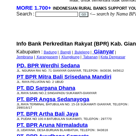
Maaf, untuk sementara tidak ditemukan
MORE 1.700+
INDONESIAN RURAL BANKS SUPPORT YO
Search :
<--
search by Nama BP
Info Bank Perkreditan Rakyat (BPR) Kab. Gianya
Gianyar
Kabupaten :
Badung
|
Bangli
|
Buleleng
|
|
Jembrana
|
Karangasem
|
Klungkung
|
Tabanan
|
Kota Denpasar
PD. BPR Werdhi Sedana
JL. NGURAH RAI NO. 71 GIANYAR GIANYAR, TELEPON : 943036, 945612
PT BPR Mitra Bali Srisedana Mandiri
JL. RAYA PELIATAN NO. 2 UBUD
PT. BD Sarpana Dhana
JL.RAYA SAMU NO.2,SINGAPADU SUKAWATI-GIANYAR
PT. BPR Angsa Sedanayoga
JL.RAYA TERMINAL BATUBULAN NO. 15-18 SUKAWATI GIANYAR, TELEPON :
299016/17
PT. BPR Artha Bali Jaya
JL PUDAK NO 100 A BATUBULAN SUKAWATI, TELEPON : 297770
PT. BPR Aruna Nirmaladuta
JL.UDAYANA, DESA BURUAN BLAHBATUH, TELEPON : 943616