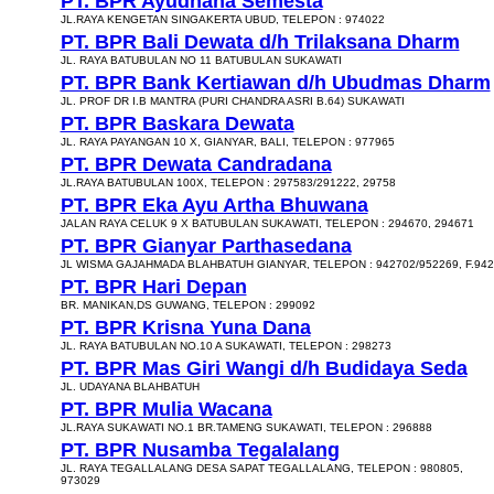
PT. BPR Ayudhana Semesta
JL.RAYA KENGETAN SINGAKERTA UBUD, TELEPON : 974022
PT. BPR Bali Dewata d/h Trilaksana Dharm
JL. RAYA BATUBULAN NO 11 BATUBULAN SUKAWATI
PT. BPR Bank Kertiawan d/h Ubudmas Dharm
JL. PROF DR I.B MANTRA (PURI CHANDRA ASRI B.64) SUKAWATI
PT. BPR Baskara Dewata
JL. RAYA PAYANGAN 10 X, GIANYAR, BALI, TELEPON : 977965
PT. BPR Dewata Candradana
JL.RAYA BATUBULAN 100X, TELEPON : 297583/291222, 29758
PT. BPR Eka Ayu Artha Bhuwana
JALAN RAYA CELUK 9 X BATUBULAN SUKAWATI, TELEPON : 294670, 294671
PT. BPR Gianyar Parthasedana
JL WISMA GAJAHMADA BLAHBATUH GIANYAR, TELEPON : 942702/952269, F.942
PT. BPR Hari Depan
BR. MANIKAN,DS GUWANG, TELEPON : 299092
PT. BPR Krisna Yuna Dana
JL. RAYA BATUBULAN NO.10 A SUKAWATI, TELEPON : 298273
PT. BPR Mas Giri Wangi d/h Budidaya Seda
JL. UDAYANA BLAHBATUH
PT. BPR Mulia Wacana
JL.RAYA SUKAWATI NO.1 BR.TAMENG SUKAWATI, TELEPON : 296888
PT. BPR Nusamba Tegalalang
JL. RAYA TEGALLALANG DESA SAPAT TEGALLALANG, TELEPON : 980805,
973029