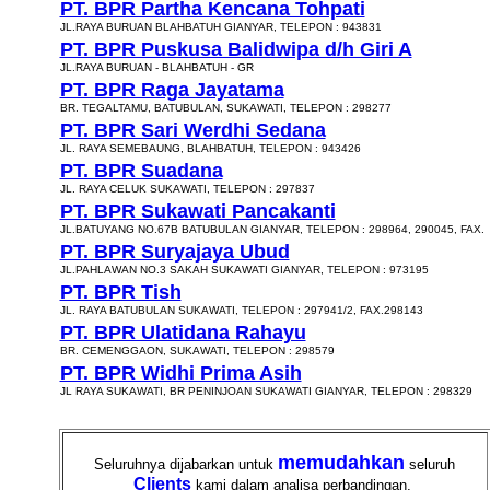
PT. BPR Partha Kencana Tohpati
JL.RAYA BURUAN BLAHBATUH GIANYAR, TELEPON : 943831
PT. BPR Puskusa Balidwipa d/h Giri A
JL.RAYA BURUAN - BLAHBATUH - GR
PT. BPR Raga Jayatama
BR. TEGALTAMU, BATUBULAN, SUKAWATI, TELEPON : 298277
PT. BPR Sari Werdhi Sedana
JL. RAYA SEMEBAUNG, BLAHBATUH, TELEPON : 943426
PT. BPR Suadana
JL. RAYA CELUK SUKAWATI, TELEPON : 297837
PT. BPR Sukawati Pancakanti
JL.BATUYANG NO.67B BATUBULAN GIANYAR, TELEPON : 298964, 290045, FAX.
PT. BPR Suryajaya Ubud
JL.PAHLAWAN NO.3 SAKAH SUKAWATI GIANYAR, TELEPON : 973195
PT. BPR Tish
JL. RAYA BATUBULAN SUKAWATI, TELEPON : 297941/2, FAX.298143
PT. BPR Ulatidana Rahayu
BR. CEMENGGAON, SUKAWATI, TELEPON : 298579
PT. BPR Widhi Prima Asih
JL RAYA SUKAWATI, BR PENINJOAN SUKAWATI GIANYAR, TELEPON : 298329
memudahkan
Seluruhnya dijabarkan untuk
seluruh
Clients
kami dalam analisa perbandingan,