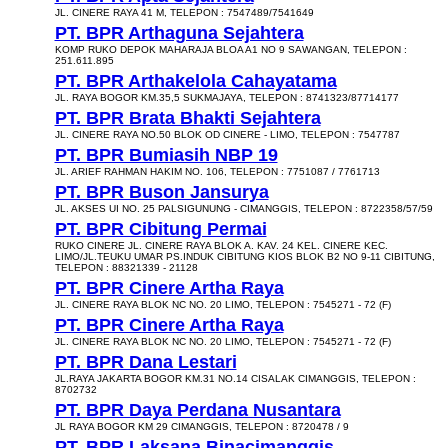
JL. CINERE RAYA 41 M, TELEPON : 7547489/7541649
PT. BPR Arthaguna Sejahtera
KOMP RUKO DEPOK MAHARAJA BLOA A1 NO 9 SAWANGAN, TELEPON :
251.611.895
PT. BPR Arthakelola Cahayatama
JL. RAYA BOGOR KM.35,5 SUKMAJAYA, TELEPON : 8741323/87714177
PT. BPR Brata Bhakti Sejahtera
JL. CINERE RAYA NO.50 BLOK OD CINERE - LIMO, TELEPON : 7547787
PT. BPR Bumiasih NBP 19
JL. ARIEF RAHMAN HAKIM NO. 106, TELEPON : 7751087 / 7761713
PT. BPR Buson Jansurya
JL. AKSES UI NO. 25 PALSIGUNUNG - CIMANGGIS, TELEPON : 8722358/57/59
PT. BPR Cibitung Permai
RUKO CINERE JL. CINERE RAYA BLOK A. KAV. 24 KEL. CINERE KEC.
LIMO/JL.TEUKU UMAR PS.INDUK CIBITUNG KIOS BLOK B2 NO 9-11 CIBITUNG,
TELEPON : 88321339 - 21128
PT. BPR Cinere Artha Raya
JL. CINERE RAYA BLOK NC NO. 20 LIMO, TELEPON : 7545271 - 72 (F)
PT. BPR Cinere Artha Raya
JL. CINERE RAYA BLOK NC NO. 20 LIMO, TELEPON : 7545271 - 72 (F)
PT. BPR Dana Lestari
JL.RAYA JAKARTA BOGOR KM.31 NO.14 CISALAK CIMANGGIS, TELEPON :
8702732
PT. BPR Daya Perdana Nusantara
JL RAYA BOGOR KM 29 CIMANGGIS, TELEPON : 8720478 / 9
PT. BPR Laksana Binacimanggis