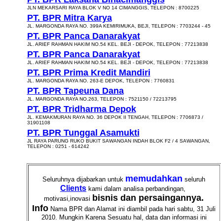
JLN MEKARSARI RAYA BLOK V NO 14 CIMANGGIS, TELEPON : 8700225
PT. BPR Mitra Karya
JL. MARGONDA RAYA NO. 399A KEMIRIMUKA, BEJI, TELEPON : 7703244 - 45
PT. BPR Panca Danarakyat
JL. ARIEF RAHMAN HAKIM NO.54 KEL. BEJI - DEPOK, TELEPON : 77213838
PT. BPR Panca Danarakyat
JL. ARIEF RAHMAN HAKIM NO.54 KEL. BEJI - DEPOK, TELEPON : 77213838
PT. BPR Prima Kredit Mandiri
JL. MARGONDA RAYA NO. 263-E DEPOK, TELEPON : 7760831
PT. BPR Tapeuna Dana
JL. MARGONDA RAYA NO.263, TELEPON : 7521150 / 72213795
PT. BPR Tridharma Depok
JL. KEMAKMURAN RAYA NO. 36 DEPOK II TENGAH, TELEPON : 7706873 /
31901108
PT. BPR Tunggal Asamukti
JL RAYA PARUNG RUKO BUKIT SAWANGAN INDAH BLOK F2 / 4 SAWANGAN,
TELEPON : 0251 - 614242
memudahkan
Seluruhnya dijabarkan untuk
seluruh
Clients
kami dalam analisa perbandingan,
bisnis dan persaingannya.
motivasi,inovasi
Info
Nama BPR dan Alamat ini diambil pada hari sabtu, 31 Juli
2010. Mungkin Karena Sesuatu hal, data dan informasi ini