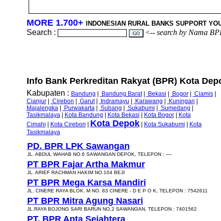
MORE 1.700+
INDONESIAN RURAL BANKS SUPPORT YO
Search :
<--
search by Nama BP
Info Bank Perkreditan Rakyat (BPR) Kota Depo
Kabupaten :
Bandung
|
Bandung Barat
|
Bekasi
|
Bogor
|
Ciamis
|
Cianjur
|
Cirebon
|
Garut
|
Indramayu
|
Karawang
|
Kuningan
|
Majalengka
|
Purwakarta
|
Subang
|
Sukabumi
|
Sumedang
|
Tasikmalaya
|
Kota Bandung
|
Kota Bekasi
|
Kota Bogor
|
Kota
Kota Depok
Cimahi
|
Kota Cirebon
|
|
Kota Sukabumi
|
Kota
Tasikmalaya
PD. BPR LPK Sawangan
JL. ABDUL WAHAB NO.6 SAWANGAN DEPOK, TELEPON : ----
PT BPR Fajar Artha Makmur
JL. ARIEF RACHMAN HAKIM NO.104 BEJI
PT BPR Mega Karsa Mandiri
JL. CINERE RAYA BLOK. M NO. 83 CINERE - D E P O K, TELEPON : 7542611
PT BPR Mitra Agung Nasari
JL.RAYA BOJONG SARI BARUN NO.2 SAWANGAN, TELEPON : 7401562
PT. BPR Apta Sejahtera