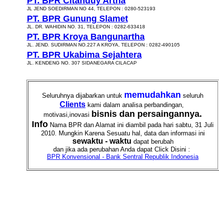
PT. BPR Citanduy Artha
JL JEND SOEDIRMAN NO 44, TELEPON : 0280-523193
PT. BPR Gunung Slamet
JL. DR. WAHIDIN NO. 31, TELEPON : 0282-633418
PT. BPR Kroya Bangunartha
JL. JEND. SUDIRMAN NO.227 A KROYA, TELEPON : 0282-490105
PT. BPR Ukabima Sejahtera
JL. KENDENG NO. 307 SIDANEGARA CILACAP
memudahkan
Seluruhnya dijabarkan untuk
seluruh
Clients
kami dalam analisa perbandingan,
bisnis dan persaingannya.
motivasi,inovasi
Info
Nama BPR dan Alamat ini diambil pada hari sabtu, 31 Juli
2010. Mungkin Karena Sesuatu hal, data dan informasi ini
sewaktu - waktu
dapat berubah
dan jika ada perubahan Anda dapat Click Disini :
BPR Konvensional - Bank Sentral Republik Indonesia