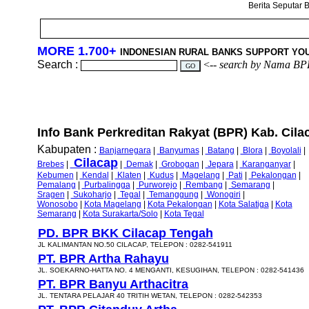
Berita Seputar B
MORE 1.700+
INDONESIAN RURAL BANKS SUPPORT YO
Search :
<--
search by Nama BP
Info Bank Perkreditan Rakyat (BPR) Kab. Cila
Kabupaten :
Banjarnegara
|
Banyumas
|
Batang
|
Blora
|
Boyolali
|
Cilacap
Brebes
|
|
Demak
|
Grobogan
|
Jepara
|
Karanganyar
|
Kebumen
|
Kendal
|
Klaten
|
Kudus
|
Magelang
|
Pati
|
Pekalongan
|
Pemalang
|
Purbalingga
|
Purworejo
|
Rembang
|
Semarang
|
Sragen
|
Sukoharjo
|
Tegal
|
Temanggung
|
Wonogiri
|
Wonosobo
|
Kota Magelang
|
Kota Pekalongan
|
Kota Salatiga
|
Kota
Semarang
|
Kota Surakarta/Solo
|
Kota Tegal
PD. BPR BKK Cilacap Tengah
JL KALIMANTAN NO.50 CILACAP, TELEPON : 0282-541911
PT. BPR Artha Rahayu
JL. SOEKARNO-HATTA NO. 4 MENGANTI, KESUGIHAN, TELEPON : 0282-541436
PT. BPR Banyu Arthacitra
JL. TENTARA PELAJAR 40 TRITIH WETAN, TELEPON : 0282-542353