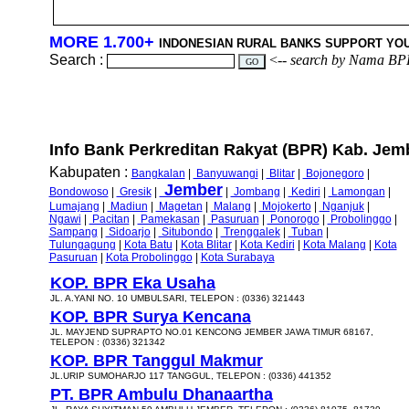
MORE 1.700+
INDONESIAN RURAL BANKS SUPPORT YO
Search :
<--
search by Nama BP
Info Bank Perkreditan Rakyat (BPR) Kab. Jemb
Kabupaten :
Bangkalan
|
Banyuwangi
|
Blitar
|
Bojonegoro
|
Jember
Bondowoso
|
Gresik
|
|
Jombang
|
Kediri
|
Lamongan
|
Lumajang
|
Madiun
|
Magetan
|
Malang
|
Mojokerto
|
Nganjuk
|
Ngawi
|
Pacitan
|
Pamekasan
|
Pasuruan
|
Ponorogo
|
Probolinggo
|
Sampang
|
Sidoarjo
|
Situbondo
|
Trenggalek
|
Tuban
|
Tulungagung
|
Kota Batu
|
Kota Blitar
|
Kota Kediri
|
Kota Malang
|
Kota
Pasuruan
|
Kota Probolinggo
|
Kota Surabaya
KOP. BPR Eka Usaha
JL. A.YANI NO. 10 UMBULSARI, TELEPON : (0336) 321443
KOP. BPR Surya Kencana
JL. MAYJEND SUPRAPTO NO.01 KENCONG JEMBER JAWA TIMUR 68167,
TELEPON : (0336) 321342
KOP. BPR Tanggul Makmur
JL.URIP SUMOHARJO 117 TANGGUL, TELEPON : (0336) 441352
PT. BPR Ambulu Dhanaartha