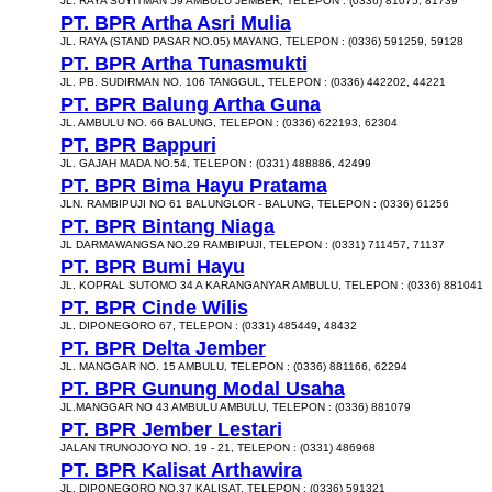
JL. RAYA SUYITMAN 59 AMBULU JEMBER, TELEPON : (0336) 81075, 81739
PT. BPR Artha Asri Mulia
JL. RAYA (STAND PASAR NO.05) MAYANG, TELEPON : (0336) 591259, 59128
PT. BPR Artha Tunasmukti
JL. PB. SUDIRMAN NO. 106 TANGGUL, TELEPON : (0336) 442202, 44221
PT. BPR Balung Artha Guna
JL. AMBULU NO. 66 BALUNG, TELEPON : (0336) 622193, 62304
PT. BPR Bappuri
JL. GAJAH MADA NO.54, TELEPON : (0331) 488886, 42499
PT. BPR Bima Hayu Pratama
JLN. RAMBIPUJI NO 61 BALUNGLOR - BALUNG, TELEPON : (0336) 61256
PT. BPR Bintang Niaga
JL DARMAWANGSA NO.29 RAMBIPUJI, TELEPON : (0331) 711457, 71137
PT. BPR Bumi Hayu
JL. KOPRAL SUTOMO 34 A KARANGANYAR AMBULU, TELEPON : (0336) 881041
PT. BPR Cinde Wilis
JL. DIPONEGORO 67, TELEPON : (0331) 485449, 48432
PT. BPR Delta Jember
JL. MANGGAR NO. 15 AMBULU, TELEPON : (0336) 881166, 62294
PT. BPR Gunung Modal Usaha
JL.MANGGAR NO 43 AMBULU AMBULU, TELEPON : (0336) 881079
PT. BPR Jember Lestari
JALAN TRUNOJOYO NO. 19 - 21, TELEPON : (0331) 486968
PT. BPR Kalisat Arthawira
JL. DIPONEGORO NO.37 KALISAT, TELEPON : (0336) 591321