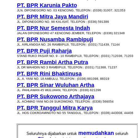
PT. BPR Karunia Pakto
JLN. DIPONEGORO NO. 03 KENCONG, TELEPON : (0336) 31007, 321353
PT. BPR Mitra Jaya Mandiri
JL. DIPONEGORO NO. 98 KALISAT, TELEPON : (0336) 591386
PT. BPR Nur Semesta Indah
JALAN DIPONEGORO 47 KENCONG JEMBER, TELEPON : (0336) 321348
PT. BPR Nusamba Rambipuji
JL. AIRLANGGA NO. 26 RAMBIPUJI, TELEPON : (0331) 711439, 71144
PT. BPR Puji Raharja
STAND RUKO PASAR NO. 9 - 10 RAMBIPUJI, TELEPON : (0331) 712036, 71203
PT. BPR Rambi Artha Putra
JL DR WAHIDIN NO 3 RAMBIPUJI, TELEPON : (0331) 711368, 71237
PT. BPR Rini Bhaktinusa
JL. A. YANI NO. 18 AMBULU, TELEPON : (0336) 881098, 88319
PT. BPR Sinar Wuluhan Artha
JL. PAHLAWAN 45 WULUHAN, TELEPON : (0336) 621296
PT. BPR Sukowono Arthajaya
JL. ACHMAD YANI NO.09 SUKOWONO, TELEPON : (0336) 566054
PT. BPR Tanggul Mitra Karya
JL. HOS COKROAMINOTO NO 55 TANGGUL, TELEPON : (0336) 443008, 44406
memudahkan
Seluruhnya dijabarkan untuk
seluruh