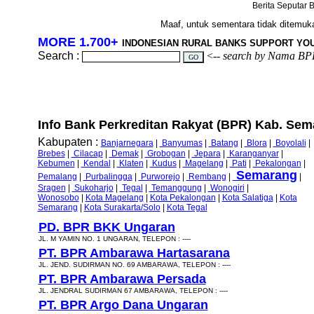
Berita Seputar B
Maaf, untuk sementara tidak ditemukan
MORE 1.700+
INDONESIAN RURAL BANKS SUPPORT YO
Search :
<--
search by Nama BP
Info Bank Perkreditan Rakyat (BPR) Kab. Sem
Kabupaten :
Banjarnegara
|
Banyumas
|
Batang
|
Blora
|
Boyolali
|
Brebes
|
Cilacap
|
Demak
|
Grobogan
|
Jepara
|
Karanganyar
|
Kebumen
|
Kendal
|
Klaten
|
Kudus
|
Magelang
|
Pati
|
Pekalongan
|
Semarang
Pemalang
|
Purbalingga
|
Purworejo
|
Rembang
|
|
Sragen
|
Sukoharjo
|
Tegal
|
Temanggung
|
Wonogiri
|
Wonosobo
|
Kota Magelang
|
Kota Pekalongan
|
Kota Salatiga
|
Kota
Semarang
|
Kota Surakarta/Solo
|
Kota Tegal
PD. BPR BKK Ungaran
JL. M YAMIN NO. 1 UNGARAN, TELEPON : ----
PT. BPR Ambarawa Hartasarana
JL. JEND. SUDIRMAN NO. 69 AMBARAWA, TELEPON : ----
PT. BPR Ambarawa Persada
JL. JENDRAL SUDIRMAN 67 AMBARAWA, TELEPON : ----
PT. BPR Argo Dana Ungaran