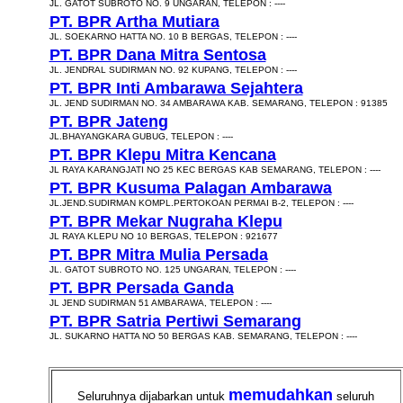
JL. GATOT SUBROTO NO. 9 UNGARAN, TELEPON : ----
PT. BPR Artha Mutiara
JL. SOEKARNO HATTA NO. 10 B BERGAS, TELEPON : ----
PT. BPR Dana Mitra Sentosa
JL. JENDRAL SUDIRMAN NO. 92 KUPANG, TELEPON : ----
PT. BPR Inti Ambarawa Sejahtera
JL. JEND SUDIRMAN NO. 34 AMBARAWA KAB. SEMARANG, TELEPON : 91385
PT. BPR Jateng
JL.BHAYANGKARA GUBUG, TELEPON : ----
PT. BPR Klepu Mitra Kencana
JL RAYA KARANGJATI NO 25 KEC BERGAS KAB SEMARANG, TELEPON : ----
PT. BPR Kusuma Palagan Ambarawa
JL.JEND.SUDIRMAN KOMPL.PERTOKOAN PERMAI B-2, TELEPON : ----
PT. BPR Mekar Nugraha Klepu
JL RAYA KLEPU NO 10 BERGAS, TELEPON : 921677
PT. BPR Mitra Mulia Persada
JL. GATOT SUBROTO NO. 125 UNGARAN, TELEPON : ----
PT. BPR Persada Ganda
JL JEND SUDIRMAN 51 AMBARAWA, TELEPON : ----
PT. BPR Satria Pertiwi Semarang
JL. SUKARNO HATTA NO 50 BERGAS KAB. SEMARANG, TELEPON : ----
memudahkan
Seluruhnya dijabarkan untuk
seluruh