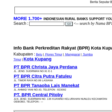
Berita Seputar B
MORE 1.700+
INDONESIAN RURAL BANKS SUPPORT YO
Search :
<--
search by Nama BP
Info Bank Perkreditan Rakyat (BPR) Kota Kupa
Kabupaten :
Belu
|
Flores Timur
|
Manggarai
|
Sumba
Kota Kupang
Timur
|
PT BPR Christa Jaya Perdana
JL. JEND. SUDIRMAN NO.91 E-1
PT BPR Citra Putra Fatuleu
JL. TIMOR RAYA NO.99 LASIANA
PT BPR Tanaoba Lais Manekat
JL. AHMAD YANI NO.43, TELEPON : 823092
PT. BPR Central Pitoby
JLN. JEND. SUDIRMAN NO. 136 KUANINO KELURAHAN NUNLEU KECAMATAN
OEBOBO, TELEPON : ---