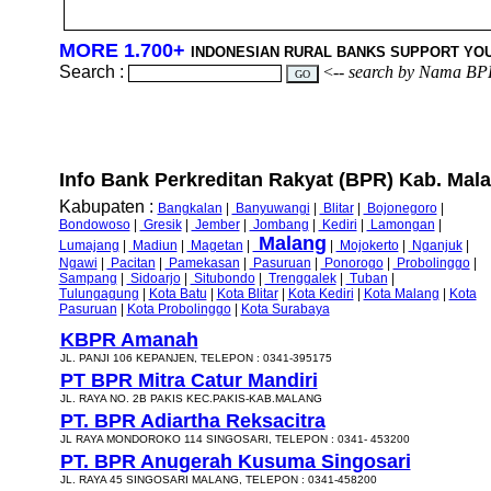
MORE 1.700+
INDONESIAN RURAL BANKS SUPPORT YO
Search :
<--
search by Nama BP
Info Bank Perkreditan Rakyat (BPR) Kab. Mala
Kabupaten :
Bangkalan
|
Banyuwangi
|
Blitar
|
Bojonegoro
|
Bondowoso
|
Gresik
|
Jember
|
Jombang
|
Kediri
|
Lamongan
|
Malang
Lumajang
|
Madiun
|
Magetan
|
|
Mojokerto
|
Nganjuk
|
Ngawi
|
Pacitan
|
Pamekasan
|
Pasuruan
|
Ponorogo
|
Probolinggo
|
Sampang
|
Sidoarjo
|
Situbondo
|
Trenggalek
|
Tuban
|
Tulungagung
|
Kota Batu
|
Kota Blitar
|
Kota Kediri
|
Kota Malang
|
Kota
Pasuruan
|
Kota Probolinggo
|
Kota Surabaya
KBPR Amanah
JL. PANJI 106 KEPANJEN, TELEPON : 0341-395175
PT BPR Mitra Catur Mandiri
JL. RAYA NO. 2B PAKIS KEC.PAKIS-KAB.MALANG
PT. BPR Adiartha Reksacitra
JL RAYA MONDOROKO 114 SINGOSARI, TELEPON : 0341- 453200
PT. BPR Anugerah Kusuma Singosari
JL. RAYA 45 SINGOSARI MALANG, TELEPON : 0341-458200