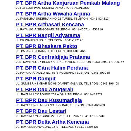
PT. BPR Artha Kanjuruan Pemkab Malang
JL.P.B SUDIRMAN SUDIRMAN NO 9 KARANGPLOSO
PT. BPR Artha Wiwaha Arjuna
JL.PANGLIMA SUDIRMAN NO.62 TUREN, TELEPON : 0341-824213
PT. BPR Arthasari Kencana
JL.RAYA 106-A SINGOSARI, TELEPON : 0341-450714, 450716
PT. BPR Bangil Adyatama
JL.DR.WAHIDIN NO. 8, TELEPON : 0341-427176
PT. BPR Bhaskara Pakto
JL. PAJANG 8A DAMPIT, TELEPON : 0341-896465
PT. BPR Centraldjaja Pratama
JLN. KAWI NO. 37 BLOK : A - 1 KEPANJEN, TELEPON : 0341-395017, 396766
PT. BPR Citra Halim Perdana
JL.RAYA KARANGLO NO. 66 SINGOSARI, TELEPON : 0341-490038
PT. BPR Dampit
JL. SUMBER KEMBAR NO.08 DAMPIT MALANG, TELEPON : 0341-896458
PT. BPR Dau Anugerah
JL. RAYA MULYOAGUNG 259 A DAU, TELEPON : 0341-461729
PT. BPR Dau Kusumadjaja
JL. RAYA SENGKALING NO. 625 DAU, TELEPON : 0341-463209
PT. BPR Dau Lestari
JL. RAYA MULYOAGUNG 228 DAU, TELEPON : 0341-461726/30
PT. BPR Delta Artha Kencana
JL. RAYA KEBON AGUNG 15 B, TELEPON : 0341-832944/5