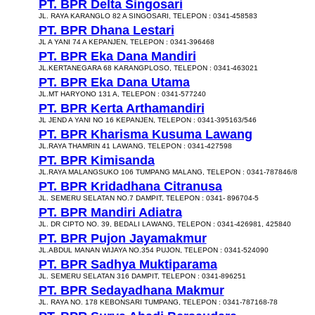
PT. BPR Delta Singosari
JL. RAYA KARANGLO 82 A SINGOSARI, TELEPON : 0341-458583
PT. BPR Dhana Lestari
JL A YANI 74 A KEPANJEN, TELEPON : 0341-396468
PT. BPR Eka Dana Mandiri
JL.KERTANEGARA 68 KARANGPLOSO, TELEPON : 0341-463021
PT. BPR Eka Dana Utama
JL.MT HARYONO 131 A, TELEPON : 0341-577240
PT. BPR Kerta Arthamandiri
JL JEND A YANI NO 16 KEPANJEN, TELEPON : 0341-395163/546
PT. BPR Kharisma Kusuma Lawang
JL.RAYA THAMRIN 41 LAWANG, TELEPON : 0341-427598
PT. BPR Kimisanda
JL.RAYA MALANGSUKO 106 TUMPANG MALANG, TELEPON : 0341-787846/8
PT. BPR Kridadhana Citranusa
JL. SEMERU SELATAN NO.7 DAMPIT, TELEPON : 0341- 896704-5
PT. BPR Mandiri Adiatra
JL. DR CIPTO NO. 39, BEDALI LAWANG, TELEPON : 0341-426981, 425840
PT. BPR Pujon Jayamakmur
JL.ABDUL MANAN WIJAYA NO.354 PUJON, TELEPON : 0341-524090
PT. BPR Sadhya Muktiparama
JL. SEMERU SELATAN 316 DAMPIT, TELEPON : 0341-896251
PT. BPR Sedayadhana Makmur
JL. RAYA NO. 178 KEBONSARI TUMPANG, TELEPON : 0341-787168-78