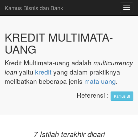
Kamus Bisnis dan Bank
Toggl
navig
KREDIT MULTIMATA-
UANG
Kredit Multimata-uang adalah
multicurrency
loan
yaitu
kredit
yang dalam praktiknya
melibatkan beberapa jenis
mata uang
.
Referensi
:
Kamus BI
7 Istilah terakhir dicari