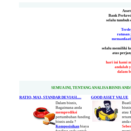
Asset
Bank Perkred
selalu tumbuh
Terde
ratusan 
memanfaatk
selalu memiliki 
atas perjan
hari ini kami 
andalah y
dalam bis
SEMUA INI, TENTANG ANALISA BISNIS AND
RATIO, MA3, STANDAR DEVIASI.....
GOOD ASSET VALUE
Dalam bisnis,
Buatl
Bagaimana anda
bisni
memprediksi
atau 1
pertumbuhan funding
retur
bisnis anda ?
anda 
Komposisikan
biaya
Sebe
funding anda untuk
memin