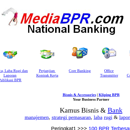
ca, Laba Rugi dan
Perjanjian
Core Banking
Office
Laporan
Kontrak Kerja
Transmitter
C
Publikasi BPR
as bank parasari di kerobokan Kuta Bali
Bisnis & Accessories
|
Kliping BPR
Your Business Partner
Kamus Bisnis &
Bank
manajemen
,
strategi pemasaran
,
laba
rugi
&
lapo
Peringkat1 >>>
100 BPR Terbesa