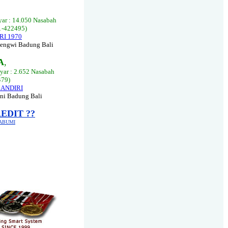
,
ar : 14.050 Nasabah
1-422495)
RI 1970
Mengwi Badung Bali
A
,
yar : 2.652 Nasabah
479)
MANDIRI
ni Badung Bali
EDIT ??
KABUMI