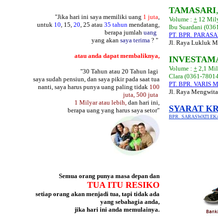
TAMASARI
"Jika hari ini saya memiliki uang
1 juta
,
Volume :
+
12 Mily
untuk
10
, 15,
20
, 25 atau
35 tahun
mendatang,
Ibu Suardani (036
berapa jumlah
uang
PT. BPR. PARASA
yang akan
saya terima
? "
Jl. Raya Lukluk 
atau anda dapat membaliknya,
INVESTAM
Volume :
+
2,1 Mil
"30 Tahun atau 20 Tahun lagi
Clara (0361-7801
saya sudah pensiun, dan saya pikir pada saat tua
PT. BPR. VARIS 
nanti, saya harus punya uang paling tidak
100
Jl. Raya Mengwita
juta, 500 juta
1 Milyar atau lebih,
dan hari ini,
SYARAT KR
berapa uang yang harus saya setor"
BPR. SARASWATI E
Semua orang punya masa depan dan
TUA ITU RESIKO
setiap orang akan menjadi tua, tapi tidak ada
yang sebahagia anda,
jika hari ini anda memulainya.