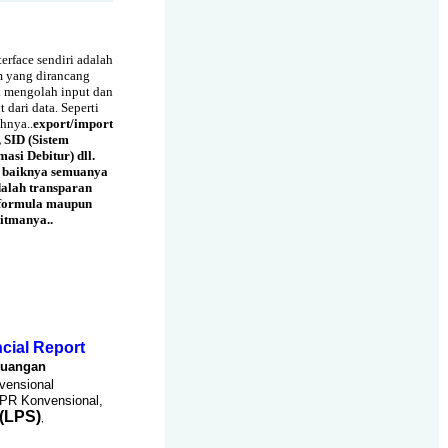
Interface sendiri adalah
m yang dirancang
 mengolah input dan
t dari data. Seperti
hnya..
export/import
, SID (Sistem
masi Debitur) dll.
 baiknya semuanya
dalah transparan
 formula maupun
itmanya..
cial Report
euangan
ensional
BPR Konvensional,
(LPS)
,