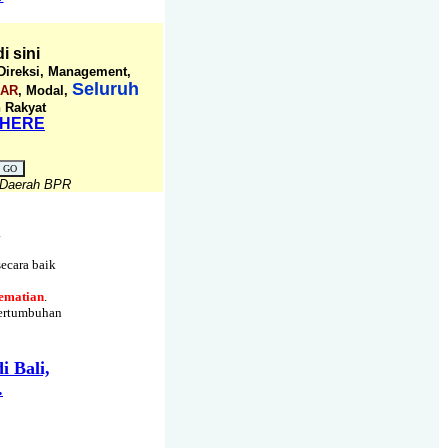
i sini
Direksi, Management,
Seluruh
AR
, Modal,
 Rakyat
 HERE
 Daerah BPR
a
secara baik
ematian
.
ertumbuhan
i Bali,
.