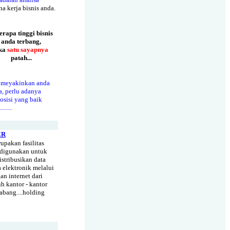
na kerja bisnis anda.
erapa tinggi bisnis
anda terbang,
ika
satu sayapnya
patah...
 meyakinkan anda
, perlu adanya
sisi yang baik
.......
ER
rupakan fasilitas
digunakan untuk
stribusikan data
a elektronik melalui
gan internet dari
uh kantor - kantor
cabang....holding