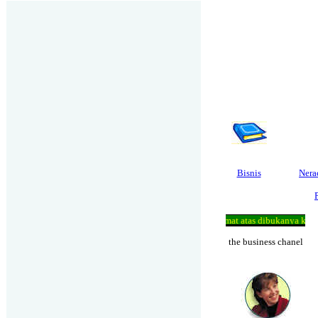
Bisnis
Nera
Selamat atas dibukanya kantor k
the business chanel