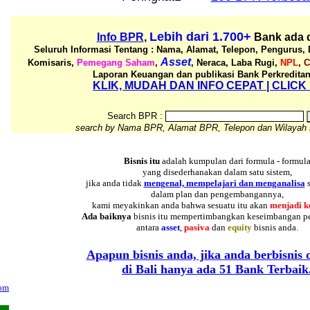
Lebih dari 1.700+
Info BPR
,
Bank ada d
Seluruh Informasi Tentang : Nama, Alamat, Telepon, Pengurus, 
Asset
Komisaris,
Pemegang Saham
,
, Neraca, Laba Rugi,
NPL
,
C
Laporan Keuangan dan publikasi Bank Perkreditan
KLIK, MUDAH DAN INFO CEPAT | CLICK
Search BPR :
search by Nama BPR, Alamat BPR, Telepon dan Wilayah
Bisnis itu
adalah kumpulan dari formula - formul
yang disederhanakan dalam satu sistem,
jika anda tidak
mengenal, mempelajari dan menganalisa
dalam plan dan pengembangannya,
kami meyakinkan anda bahwa sesuatu itu akan
menjadi k
Ada baiknya
bisnis itu mempertimbangkan keseimbangan p
antara
asset
,
pasiva
dan
equity
bisnis anda.
Apapun bisnis anda, jika anda berbisnis d
di Bali hanya ada 51 Bank Terbaik
om