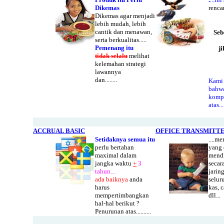
Dikemas
renca
Dikemas agar menjadi
lebih mudah, lebih
cantik dan menawan,
Seb
serta berkualitas.....
Pemenang itu
j
tidak selalu
melihat
kelemahan strategi
lawannya
dan........
Kami
bahwa
kompo
atas....
ACCRUAL BASIC
OFFICE TRANSMITT
Setidaknya semua itu
....me
perlu bertahan
yang 
maximal dalam
mendi
jangka waktu
+
3
secar
tahun...
jarin
ada baiknya
anda
selur
harus
kas, 
mempertimbangkan
dll...
hal-hal berikut ?
Penurunan atas..........