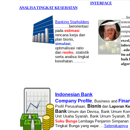
INTERFACE
ANALISA TINGKAT KESEHATAN
......
Banking Starholders
siste
............berorientasi
untuk
pada
estimasi
outpu
rencana kerja dan
conto
plan bisnis,
excel
simulasi
,
infor
optimalisasi ratio
...
ada
dan
resiko
, statistik
itu a
serta analisa tingkat
baik
kesehatan...........
algor
Indonesian Bank
Company Profile
Finan
, Business and
Bisnis
Profil Perusahaan,
dan
Laporan K
Bank
Umum dan Devisa, Bank Umum Konv
Unit Usaha Syariah, Bank Umum Syariah, 
Suku Bunga
Lembaga Penjamin Simpanan
Tingkat Bunga yang wajar.....
Selengkapnya