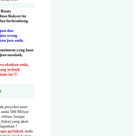
 Bisnis
itan Rakyat itu
 dan berkembang.
pan dan
juta orang
an jasa anda.
komitment yang kuat
jian nasabah,
meyakinkan anda,
ang terbaik
nis ini !!!
A
ah proyeksi asset
s anda 500 Milyar
 triliun, berapa
n (laba) yang akan
dapatkan ?
rapa perlukah
, anda
imize modal setor