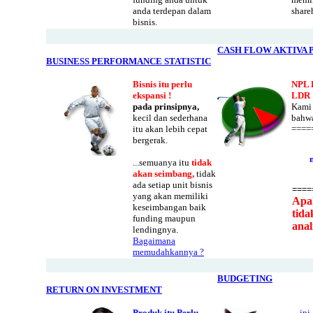
anda terdepan dalam
share
bisnis.
CASH FLOW AKTIVA 
BUSINESS PERFORMANCE STATISTIC
Bisnis itu perlu
NPL 
ekspansi !
LDR 
pada prinsipnya,
Kami
kecil dan sederhana
bahw
itu akan lebih cepat
====
bergerak.
...semuanya itu
tidak
akan seimbang,
tidak
ada setiap unit bisnis
====
yang akan memiliki
Apa
keseimbangan baik
tida
funding maupun
anali
lendingnya.
Bagaimana
memudahkannya ?
BUDGETING
RETURN ON INVESTMENT
Produk itu Perlu
.
...in