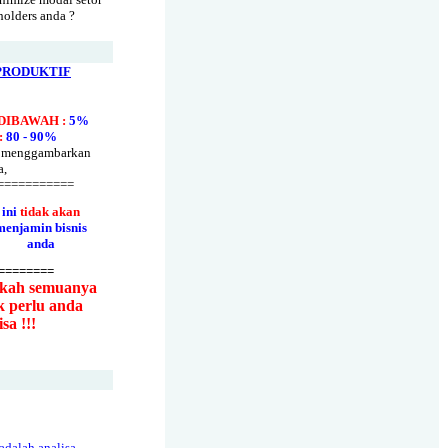
holders anda ?
PRODUKTIF
DIBAWAH :
5%
:
80 - 90%
 menggambarkan
a,
===========
ini
tidak akan
menjamin bisnis
anda
========
kah semuanya
k perlu anda
sa !!!
i adalah analisa