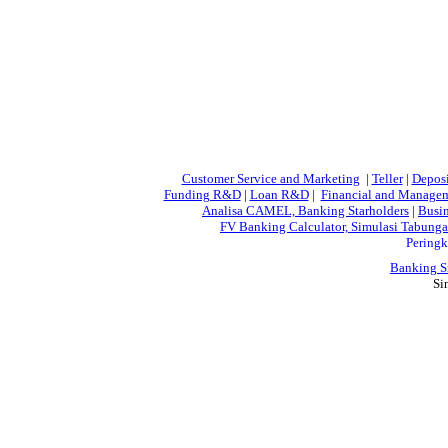
Customer Service and Marketing
|
Teller
|
Depos
Funding R&D
|
Loan R&D
|
Financial and Manag
Analisa CAMEL, Banking Starholders
|
Busin
FV Banking Calculator, Simulasi Tabunga
Peringk
Banking S
Si