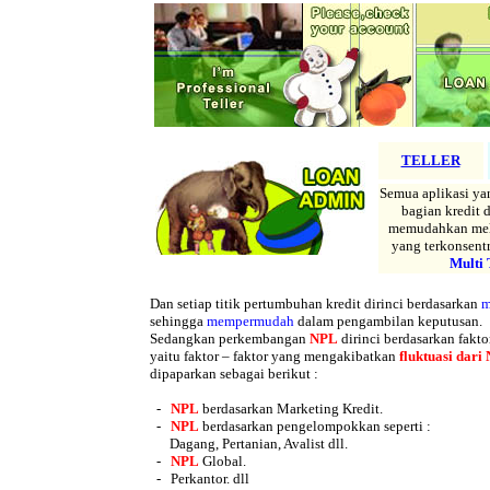
TELLER
Semua aplikasi y
bagian kredit 
memudahkan mela
yang terkonsentr
Multi 
Dan setiap titik pertumbuhan kredit dirinci berdasarkan
m
sehingga
mempermudah
dalam pengambilan keputusan.
Sedangkan perkembangan
NPL
dirinci berdasarkan fakto
yaitu faktor – faktor yang mengakibatkan
fluktuasi dari
dipaparkan sebagai berikut :
-
NPL
berdasarkan Marketing Kredit.
-
NPL
berdasarkan pengelompokkan seperti :
Dagang, Pertanian, Avalist dll.
-
NPL
Global.
- Perkantor. dll